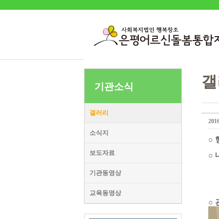
갤
기관소식
갤러리
20
소식지
○
보도자료
○
독
질
기관동영상
따
가
교육동영상
○