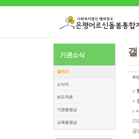
갤
기관소식
갤러리
응암
소식지
○
보도자료
○ 
기관동영상
○ 
2
교육동영상
금