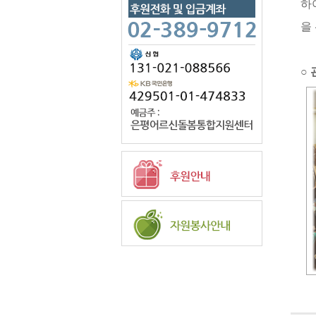
하
을
○