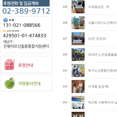
449
사계절김장 - 冬
448
서울시재가노인복지협
447
도전! 찬찬보!
446
2024년 노인맞춤돌
445
독거노인종합지원센터 
444
사계절 김장-秋
443
제25회 사회복지의 