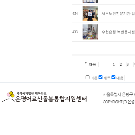
434
서부노인전문기관 
433
수협은행 녹번동지점
처음
1
2
3
이름
제목
내용