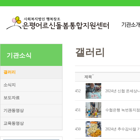
갤러리
기관소식
갤러리
제목
소식지
452
2024년 신협 온세상
보도자료
451
수협은행 녹번동지점
기관동영상
교육동영상
450
2024년 추수감사절 