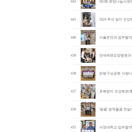
442
제3회 희망나눔서포
441
2024 추석 맞이 건
440
서울온안과 업무협약
439
연세에덴요양병원과 함
438
은평구상공회 '사랑나
437
초복맞이 건강해효(孝
436
'팜클' 방역물품 전달
435
서정대학교 업무협약